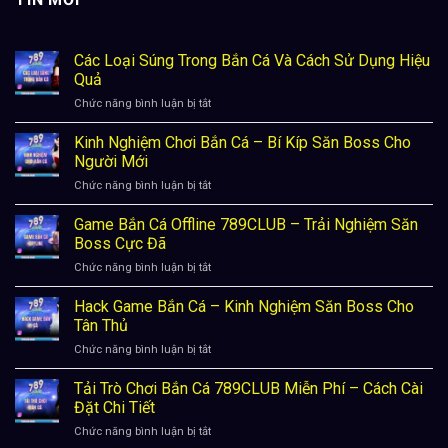
Các Loại Súng Trong Bắn Cá Và Cách Sử Dụng Hiệu
Quả
Chức năng bình luận bị tắt
ở
Các
Loại
Kinh Nghiệm Chơi Bắn Cá – Bí Kíp Săn Boss Cho
Súng
Người Mới
Trong
Chức năng bình luận bị tắt
ở
Bắn
Kinh
Cá
Nghiệm
Game Bắn Cá Offline 789CLUB – Trải Nghiệm Săn
Và
Chơi
Cách
Boss Cực Đã
Bắn
Sử
Chức năng bình luận bị tắt
ở
Cá
Dụng
Game
–
Hiệu
Bắn
Hack Game Bắn Cá – Kinh Nghiệm Săn Boss Cho
Bí
Quả
Cá
Kíp
Tân Thủ
Offline
Săn
Chức năng bình luận bị tắt
ở
789CLUB
Boss
Hack
–
Cho
Game
Tải Trò Chơi Bắn Cá 789CLUB Miễn Phí – Cách Cài
Trải
Người
Bắn
Nghiệm
Đặt Chi Tiết
Mới
Cá
Săn
Chức năng bình luận bị tắt
ở
–
Boss