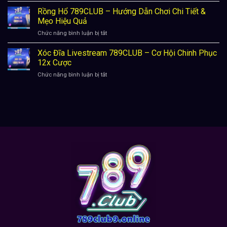
Tải
Kinh
Cực
Trò
Rồng Hổ 789CLUB – Hướng Dẫn Chơi Chi Tiết &
Nghiệm
Đã
Chơi
Săn
Mẹo Hiệu Quả
Bắn
Boss
Chức năng bình luận bị tắt
ở
Cá
Cho
Rồng
789CLUB
Tân
Hổ
Xóc Đĩa Livestream 789CLUB – Cơ Hội Chinh Phục
Miễn
Thủ
789CLUB
Phí
12x Cược
–
–
Chức năng bình luận bị tắt
ở
Hướng
Cách
Xóc
Dẫn
Cài
Đĩa
Chơi
Đặt
Livestream
Chi
Chi
789CLUB
Tiết
Tiết
–
&
Cơ
Mẹo
Hội
Hiệu
Chinh
Quả
Phục
12x
Cược