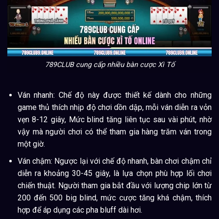
789CLUB cung cấp nhiều bàn cược Xì Tố
Ván nhanh: Chế độ này được thiết kế dành cho những
game thủ thích nhịp độ chơi dồn dập, mỗi ván diễn ra vỏn
vẹn 8-12 giây, Mức blind tăng liên tục sau vài phút, nhờ
vậy mà người chơi có thể tham gia hàng trăm ván trong
một giờ.
Ván chậm: Ngược lại với chế độ nhanh, bàn chơi chậm chỉ
diễn ra khoảng 30-45 giây, là lựa chọn phù hợp lối chơi
chiến thuật. Người tham gia bắt đầu với lượng chip lớn từ
200 đến 500 big blind, mức cược tăng khá chậm, thích
hợp để áp dụng các pha bluff dài hơi.