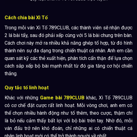
Cách chia bài Xì Tố
Trong mỗi ván Xì Tố 789CLUB, các thành viên sẽ nhận được
2 lá bài tẩy, sau đó phải xếp cùng với 5 lá bài chung trên bàn.
Cách chơi này mở ra nhiều khả năng ghép tổ hợp, từ đó hình
thành nên sự đa dạng trong chiến thuật cá nhân. Anh em cần
quan sát kỹ các thẻ xuất hiện, phân tích cẩn thận để lựa chọn
cách sắp xếp bộ bài mạnh nhất từ đó gia tăng cơ hội chiến
thắng.
Quy tắc tố linh hoạt
Khác với những
Game bài 789CLUB
khác, Xì Tố 789CLUB
có cơ chế đặt cược rất linh hoạt. Mỗi vòng chơi, anh em có
thể chọn nhiều hành động như tố thêm, theo cược, thậm chí
là bỏ nếu cảm thấy bất lợi với bộ bài trên tay. Nhờ đó, mỗi
ván đấu trở nên khó đoán, chỉ những ai có chiến thuật cá
nhân linh hoạt mới có thể trở thành người về nhất.