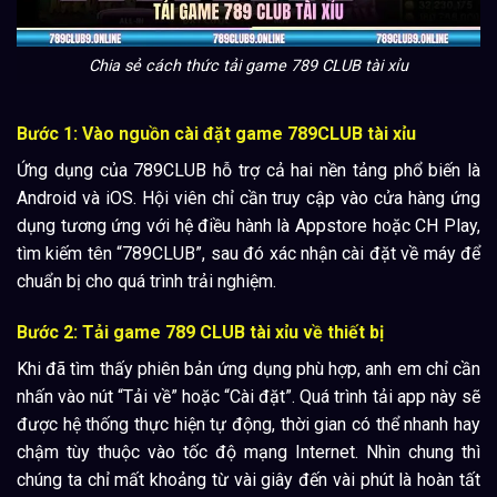
Chia sẻ cách thức tải game 789 CLUB tài xỉu
Bước 1: Vào nguồn cài đặt game 789CLUB tài xỉu
Ứng dụng của 789CLUB hỗ trợ cả hai nền tảng phổ biến là
Android và iOS. Hội viên chỉ cần truy cập vào cửa hàng ứng
dụng tương ứng với hệ điều hành là Appstore hoặc CH Play,
tìm kiếm tên “789CLUB”, sau đó xác nhận cài đặt về máy để
chuẩn bị cho quá trình trải nghiệm.
Bước 2: Tải game 789 CLUB tài xỉu về thiết bị
Khi đã tìm thấy phiên bản ứng dụng phù hợp, anh em chỉ cần
nhấn vào nút “Tải về” hoặc “Cài đặt”. Quá trình tải app này sẽ
được hệ thống thực hiện tự động, thời gian có thể nhanh hay
chậm tùy thuộc vào tốc độ mạng Internet. Nhìn chung thì
chúng ta chỉ mất khoảng từ vài giây đến vài phút là hoàn tất