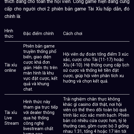
thích đáng cho toàn thể hội viên. Cổng game hiện đang cung
cấp cho người chơi 2 phiên bản game Tài Xỉu hấp dẫn, đó
chính là:
Hình
Đặc điểm chính
Cách chơi
thức
Phiên bản game
truyền thống phổ
Hội viên dự đoán tổng điểm 3 xúc
biến, giao diện
xắc, cược cho Tài (11-17) hoặc
cược khá đơn
Tài xỉu
Xỉu (4-10). Hệ thống cung cấp lịch
giản. Hiển thị trên
online
sử cược và thống kê tiền đặt
màn hình là khu
cược, giúp hội viên phân tích xu
vực đặt cược, kết
hướng và chọn kết quả.
quả và khung
chat.
Trải nghiệm chân thực không
Hình thức này
khác gì casino đời thật, nơi hội
tham gia trực tiếp
viên có thể theo dõi toàn bộ quá
Tài xỉu
với dealer thông
trình lắc xúc xắc minh bạch. Phiên
Live
qua hệ thống
bản có nhiều cửa cược hơn, tỷ lệ
Stream
công nghệ
thưởng cao, gồm cược bộ 3 giống
livestream chất
nhau 1:31, tổng 4 hoặc 17 lên tới