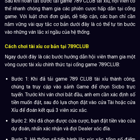
Sau khi hoàn tất bước tải game 789 CLUB tài xỉu, hội viên có
thể nhanh chóng tham gia các phiên cược hấp dẫn tại cổng
game. Với luật chơi đơn giản, dễ tiếp cận, các bạn chỉ cần
nắm vững vài quy tắc cơ bản dưới đây là có thể tự tin bước
vào những ván lắc xí ngầu của hệ thống.
Cách chơi tài xỉu cơ bản tại 789CLUB
Ngay dưới đây là các bước hướng dẫn hội viên tham gia một
vòng cược tài xỉu chính thức tại cổng game 789CLUB:
Bước 1: Khi đã tải game 789 CLUB tài xỉu thành công,
chúng ta truy cập vào sảnh Game để chọn Sicbo trực
tuyến. Trước khi ván chơi bắt đầu, anh em cần xác định số
tiền muốn đặt, sau đó lựa chọn đặt vào cửa Tài hoặc cửa
Xỉu để đoán kết quả 3 viên xúc xắc.
Bước 2: Khi đã chọn được cửa cược, bạn đặt tiền vào cửa
dự đoán, nhấn xác nhận và đợi Dealer xóc đĩa.
Bước 3: Hệ thống sẽ tiến hành lắc xúc xắc, tổng số điểm