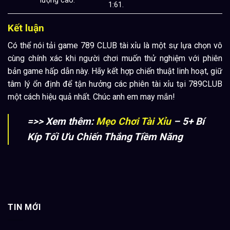
lượng cao.
1:61.
Kết luận
Có thể nói tải game 789 CLUB tài xỉu là một sự lựa chọn vô
cùng chính xác khi người chơi muốn thử nghiệm với phiên
bản game hấp dẫn này. Hãy kết hợp chiến thuật linh hoạt, giữ
tâm lý ổn định để tận hưởng các phiên tài xỉu tại 789CLUB
một cách hiệu quả nhất. Chúc anh em may mắn!
=>> Xem thêm:
Mẹo Chơi Tài Xỉu
– 5+ Bí
Kíp Tối Ưu Chiến Thắng Tiềm Năng
TIN MỚI