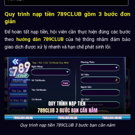
Quy trình nạp tiền 789CLUB gồm 3 bước đơn
giản
Để hoàn tất nạp tiền, hội viên cần thực hiện đúng các bước
theo
hướng dẫn 789CLUB
của hệ thống nhằm đảm bảo
giao dịch được xử lý nhanh và hạn chế phát sinh lỗi.
Quy trình nạp tiền 789CLUB 3 bước bạn cần nắm