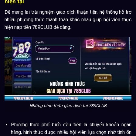
hiện tại
Để mang lại trải nghiệm giao dịch thuận tiện, hệ thống hỗ trợ
nhiều phương thức thanh toán khác nhau giúp hội viên thực
hiện nạp tiền 789CLUB dễ dàng.
Những hình thức giao dịch tại 789CLUB
Phương thức phổ biến đầu tiên là chuyển khoản ngân
hàng, hình thức được nhiều hội viên lựa chọn nhờ tính ổn