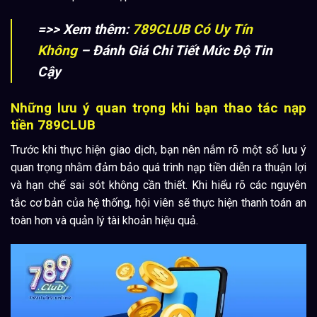
=>> Xem thêm:
789CLUB Có Uy Tín
Không
– Đánh Giá Chi Tiết Mức Độ Tin
Cậy
Những lưu ý quan trọng khi bạn thao tác nạp
tiền 789CLUB
Trước khi thực hiện giao dịch, bạn nên nắm rõ một số lưu ý
quan trọng nhằm đảm bảo quá trình nạp tiền diễn ra thuận lợi
và hạn chế sai sót không cần thiết. Khi hiểu rõ các nguyên
tắc cơ bản của hệ thống, hội viên sẽ thực hiện thanh toán an
toàn hơn và quản lý tài khoản hiệu quả.