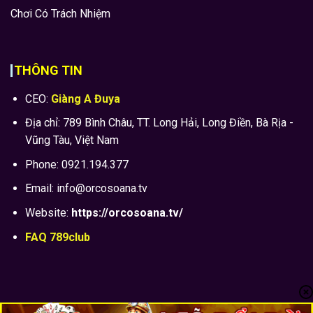
Chơi Có Trách Nhiệm
THÔNG TIN
CEO:
Giàng A Đuya
Địa chỉ: 789 Bình Châu, TT. Long Hải, Long Điền, Bà Rịa -
Vũng Tàu, Việt Nam
Phone: 0921.194.377
Email:
info@orcosoana.tv
Website:
https://orcosoana.tv/
FAQ 789club