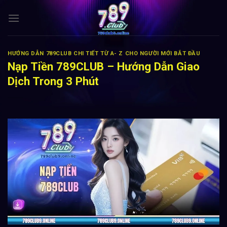
Bỏ
qua
nội
dung
HƯỚNG DẪN 789CLUB CHI TIẾT TỪ A- Z CHO NGƯỜI MỚI BẮT ĐẦU
Nạp Tiền 789CLUB – Hướng Dẫn Giao
Dịch Trong 3 Phút