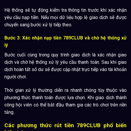
Hệ thống sẽ tự động kiểm tra thông tin trước khi xác nhận
yêu cầu nạp tiền. Nếu mọi dữ liệu hợp lệ giao dịch sẽ được
chuyển sang bước xử lý tiếp theo.
Bước 3: Xác nhận nạp tiền 789CLUB và chờ hệ thống xử
lý
Bước cuối cùng trong quy trình giao dịch là xác nhận giao
dịch và chờ hệ thống xử lý yêu cầu thanh toán. Sau khi giao
dịch hoàn tất số dư sẽ được cập nhật trực tiếp vào tài khoản
người chơi.
Thời gian xử lý thường diễn ra nhanh chóng tùy thuộc vào
phương thức thanh toán được lựa chọn. Khi giao dịch thành
công hội viên có thể bắt đầu tham gia các trò chơi trên nền
tảng.
Các phương thức rút tiền 789CLUB phổ biến