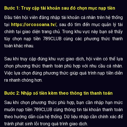
Bước 1: Truy cập tài khoản sau đó chọn mục nạp tiền
Đầu tiên hội viên đăng nhập tài khoản cá nhân trên hệ thống
tại
https://orcosoana.tv/
, sau đó tìm đến mục quản lý tài
chính tại giao diện trang chủ. Trong khu vực này bạn sẽ thấy
tùy chọn nạp tiền 789CLUB cùng các phương thức thanh
toán khác nhau.
Sau khi truy cập đúng khu vực giao dịch, hội viên có thể lựa
chọn phương thức thanh toán phù hợp với nhu cầu cá nhân.
Việc lựa chọn đúng phương thức giúp quá trình nạp tiền diễn
ra nhanh chóng hơn.
Bước 2: Nhập số tiền kèm theo thông tin thanh toán
Sau khi chọn phương thức phù hợp, bạn cần nhập hạn mức
muốn nạp tiền 789CLUB cùng thông tin tài khoản thanh toán
theo hướng dẫn của hệ thống. Dữ liệu nhập cần chính xác để
tránh phát sinh lỗi trong quá trình giao dịch.