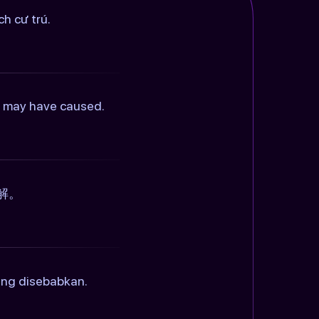
h cư trú.
is may have caused.
解。
ang disebabkan.