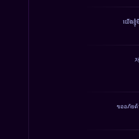
យើងខ្ញ
저
ขออภัยด้