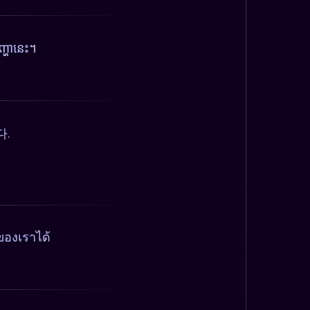
្ហានេះ។
다.
ของเราได้