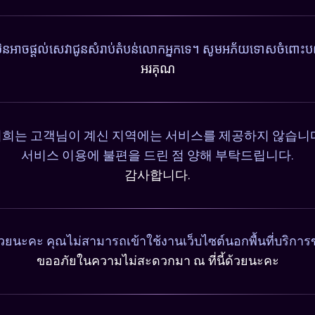
ុំមិនអាចផ្តល់សេវាជូនសំរាប់តំបន់លោកអ្នកទេ។ សូមអភ័យទោសចំពោះបញ
អរគុណ
희는 고객님이 계신 지역에는 서비스를 제공하지 않습니
서비스 이용에 불편을 드린 점 양해 부탁드립니다.
감사합니다.
วยนะคะ คุณไม่สามารถเข้าใช้งานเว็บไซต์นอกพื้นที่บริการ
ขออภัยในความไม่สะดวกมา ณ ที่นี้ด้วยนะคะ