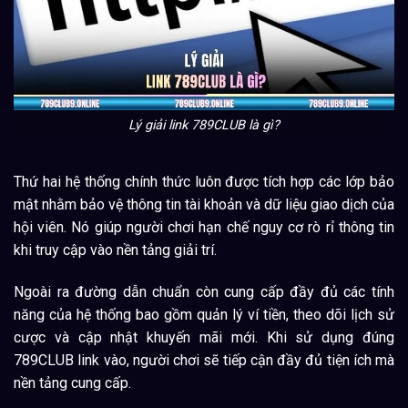
Lý giải link 789CLUB là gì?
Thứ hai hệ thống chính thức luôn được tích hợp các lớp bảo
mật nhằm bảo vệ thông tin tài khoản và dữ liệu giao dịch của
hội viên. Nó giúp người chơi hạn chế nguy cơ rò rỉ thông tin
khi truy cập vào nền tảng giải trí.
Ngoài ra đường dẫn chuẩn còn cung cấp đầy đủ các tính
năng của hệ thống bao gồm quản lý ví tiền, theo dõi lịch sử
cược và cập nhật khuyến mãi mới. Khi sử dụng đúng
789CLUB link vào, người chơi sẽ tiếp cận đầy đủ tiện ích mà
nền tảng cung cấp.