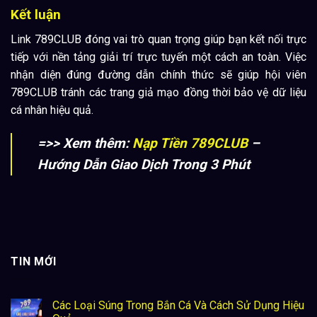
Kết luận
Link 789CLUB đóng vai trò quan trọng giúp bạn kết nối trực
tiếp với nền tảng giải trí trực tuyến một cách an toàn. Việc
nhận diện đúng đường dẫn chính thức sẽ giúp hội viên
789CLUB tránh các trang giả mạo đồng thời bảo vệ dữ liệu
cá nhân hiệu quả.
=>> Xem thêm:
Nạp Tiền 789CLUB
–
Hướng Dẫn Giao Dịch Trong 3 Phút
TIN MỚI
Các Loại Súng Trong Bắn Cá Và Cách Sử Dụng Hiệu