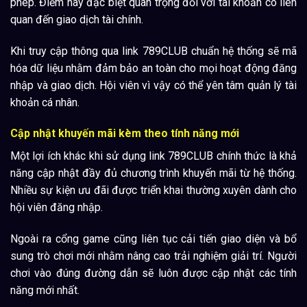
phép. Điểm này đặc biệt quan trọng đối với tài khoản có liên
quan đến giao dịch tài chính.
Khi truy cập thông qua link 789CLUB chuẩn hệ thống sẽ mã
hóa dữ liệu nhằm đảm bảo an toàn cho mọi hoạt động đăng
nhập và giao dịch. Hội viên vì vậy có thể yên tâm quản lý tài
khoản cá nhân.
Cập nhật khuyến mãi kèm theo tính năng mới
Một lợi ích khác khi sử dụng link 789CLUB chính thức là khả
năng cập nhật đầy đủ chương trình khuyến mãi từ hệ thống.
Nhiều sự kiện ưu đãi được triển khai thường xuyên dành cho
hội viên đăng nhập.
Ngoài ra cổng game cũng liên tục cải tiến giao diện và bổ
sung trò chơi mới nhằm nâng cao trải nghiệm giải trí. Người
chơi vào đúng đường dẫn sẽ luôn được cập nhật các tính
năng mới nhất.