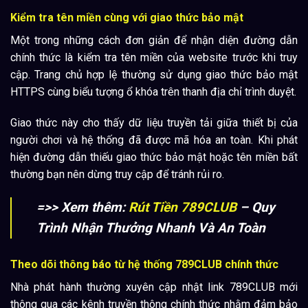
Kiểm tra tên miền cùng với giao thức bảo mật
Một trong những cách đơn giản để nhận diện đường dẫn
chính thức là kiểm tra tên miền của website trước khi truy
cập. Trang chủ hợp lệ thường sử dụng giao thức bảo mật
HTTPS cùng biểu tượng ổ khóa trên thanh địa chỉ trình duyệt.
Giao thức này cho thấy dữ liệu truyền tải giữa thiết bị của
người chơi và hệ thống đã được mã hóa an toàn. Khi phát
hiện đường dẫn thiếu giao thức bảo mật hoặc tên miền bất
thường bạn nên dừng truy cập để tránh rủi ro.
=>> Xem thêm:
Rút Tiền 789CLUB
– Quy
Trình Nhận Thưởng Nhanh Và An Toàn
Theo dõi thông báo từ hệ thống 789CLUB chính thức
Nhà phát hành thường xuyên cập nhật link 789CLUB mới
thông qua các kênh truyền thông chính thức nhằm đảm bảo