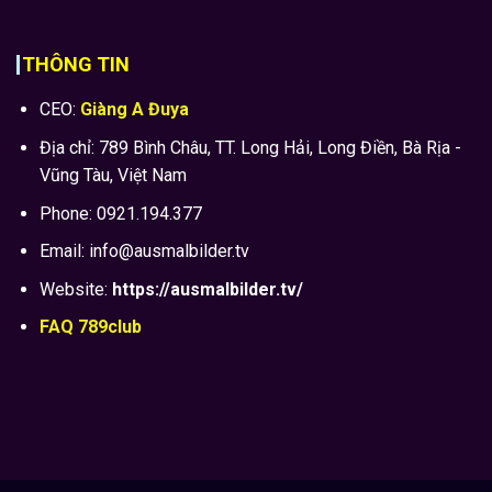
THÔNG TIN
CEO:
Giàng A Đuya
Địa chỉ: 789 Bình Châu, TT. Long Hải, Long Điền, Bà Rịa -
Vũng Tàu, Việt Nam
Phone: 0921.194.377
Email:
info@ausmalbilder.tv
Website:
https://ausmalbilder.tv/
FAQ 789club