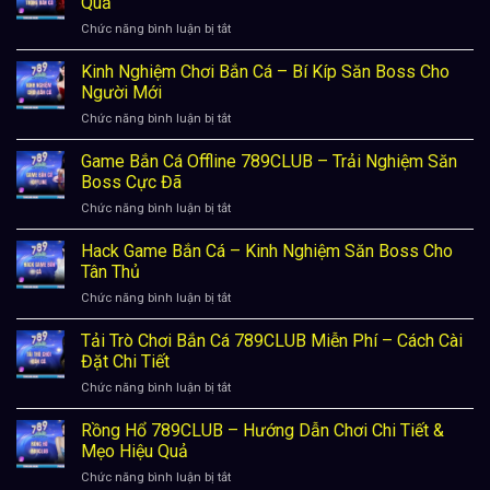
Quả
Chức năng bình luận bị tắt
ở
Các
Loại
Kinh Nghiệm Chơi Bắn Cá – Bí Kíp Săn Boss Cho
Súng
Người Mới
Trong
Chức năng bình luận bị tắt
ở
Bắn
Kinh
Cá
Nghiệm
Game Bắn Cá Offline 789CLUB – Trải Nghiệm Săn
Và
Chơi
Cách
Boss Cực Đã
Bắn
Sử
Chức năng bình luận bị tắt
ở
Cá
Dụng
Game
–
Hiệu
Bắn
Hack Game Bắn Cá – Kinh Nghiệm Săn Boss Cho
Bí
Quả
Cá
Kíp
Tân Thủ
Offline
Săn
Chức năng bình luận bị tắt
ở
789CLUB
Boss
Hack
–
Cho
Game
Tải Trò Chơi Bắn Cá 789CLUB Miễn Phí – Cách Cài
Trải
Người
Bắn
Nghiệm
Đặt Chi Tiết
Mới
Cá
Săn
Chức năng bình luận bị tắt
ở
–
Boss
Tải
Kinh
Cực
Trò
Rồng Hổ 789CLUB – Hướng Dẫn Chơi Chi Tiết &
Nghiệm
Đã
Chơi
Săn
Mẹo Hiệu Quả
Bắn
Boss
Chức năng bình luận bị tắt
ở
Cá
Cho