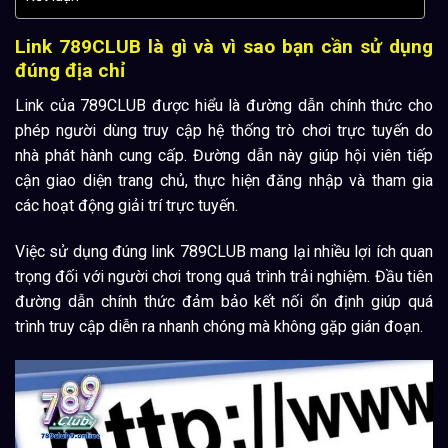
Link 789CLUB là gì và vì sao bạn cần sử dụng
đúng địa chỉ
Link của 789CLUB được hiểu là đường dẫn chính thức cho
phép người dùng truy cập hệ thống trò chơi trực tuyến do
nhà phát hành cung cấp. Đường dẫn này giúp hội viên tiếp
cận giao diện trang chủ, thực hiện đăng nhập và tham gia
các hoạt động giải trí trực tuyến.
Việc sử dụng đúng link 789CLUB mang lại nhiều lợi ích quan
trọng đối với người chơi trong quá trình trải nghiệm. Đầu tiên
đường dẫn chính thức đảm bảo kết nối ổn định giúp quá
trình truy cập diễn ra nhanh chóng mà không gặp gián đoạn.