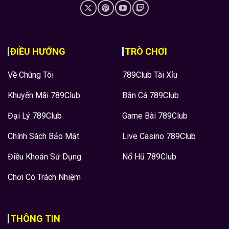
ĐIỀU HƯỚNG
TRÒ CHƠI
Về Chúng Tôi
789Club Tài Xỉu
Khuyến Mãi 789Club
Bắn Cá 789Club
Đại Lý 789Club
Game Bài 789Club
Chính Sách Bảo Mật
Live Casino 789Club
Điều Khoản Sử Dụng
Nổ Hũ 789Club
Chơi Có Trách Nhiệm
THÔNG TIN