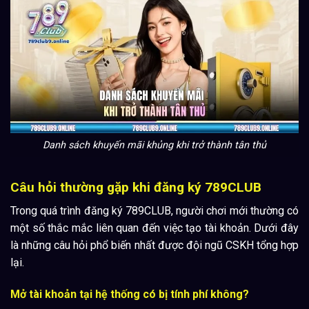
Danh sách khuyến mãi khủng khi trở thành tân thủ
Câu hỏi thường gặp khi đ​​ăng ký 789CLUB
Trong quá trình đăng ký 789CLUB, người chơi mới thường có
một số thắc mắc liên quan đến việc tạo tài khoản. Dưới đây
là những câu hỏi phổ biến nhất được đội ngũ CSKH tổng hợp
lại.
Mở tài khoản tại hệ thống có bị tính phí không?