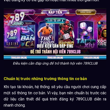
Điều kiện cần đáp ứng để trở thành hội viên 789CLUB
Chuẩn bị trước những trường thông tin cơ bản
Khi tạo tài khoản, hệ thống sẽ yêu cầu người chơi cung cấp
một số thông tin cơ bản. Vì vậy, bạn nên chuẩn bị trước các
dữ liệu cần thiết để quá trình đăng ký 789CLUB diễn ra
nhanh chóng.