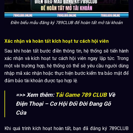
Điền biểu mẫu đăng ký 789CLUB để hoàn tất mở tài khoản
Xác nhận và hoàn tất kích hoạt tư cách hội viên
Sau khi hoàn tất bước điền thông tin, hệ thống sẽ tiến hành
xác nhận và kích hoạt tư cách hội viên ngay lập tức. Trong
một vài trường hợp, hệ thống có thể sẽ yêu cầu người dùng
nhập mã xác nhận hoặc thực hiện bước kiểm tra bảo mật để
đảm bảo tài khoản được tạo hợp lệ.
=>> Xem thêm:
Tải Game 789 CLUB
Về
Điện Thoại – Cơ Hội Đổi Đời Đang Gõ
Cửa
Khi quá trình kích hoạt hoàn tất, bạn đã đăng ký 789CLUB