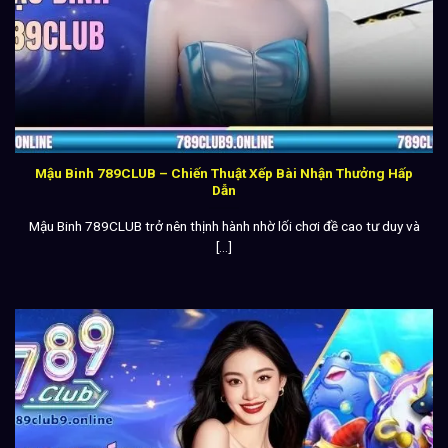
Mậu Binh 789CLUB – Chiến Thuật Xếp Bài Nhận Thưởng Hấp
Dẫn
Mậu Binh 789CLUB trở nên thịnh hành nhờ lối chơi đề cao tư duy và
[...]