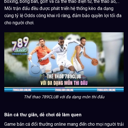
boxing, bóng bàn, golf và cả thể thao điện tử, thể thao ảo,…
Mỗi trận đấu đều được phát triển hệ thống kèo đa dạng
cùng tỷ lệ Odds công khai rõ ràng, đảm bảo quyền lợi tối đa
cho người chơi.
Thể thao 789CLUB với đa dạng môn thi đấu
Bắn cá thư giãn, dễ chơi dễ làm quen
Game bắn cá đổi thưởng online mang đến cho mọi người trải