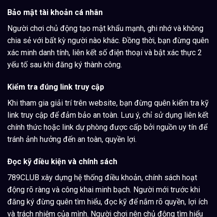
Bảo mật tài khoản cá nhân
Người chơi chủ động tạo mật khẩu mạnh, ghi nhớ và không
chia sẻ với bất kỳ người nào khác. Đồng thời, bạn đừng quên
xác minh danh tính, liên kết số điện thoại và bật xác thực 2
yếu tố sau khi đăng ký thành công.
Kiểm tra đúng link truy cập
Khi tham gia giải trí trên website, bạn đừng quên kiểm tra kỹ
link truy cập để đảm bảo an toàn. Lưu ý, chỉ sử dụng liên kết
chính thức hoặc link dự phòng được cấp bởi nguồn uy tín để
tránh ảnh hưởng đến an toàn, quyền lợi.
Đọc kỹ điều kiện và chính sách
789CLUB xây dựng hệ thống điều khoản, chính sách hoạt
động rõ ràng và công khai minh bạch. Người mới trước khi
đăng ký đừng quên tìm hiểu, đọc kỹ để nắm rõ quyền, lợi ích
và trách nhiệm của mình. Người chơi nên chủ động tìm hiểu