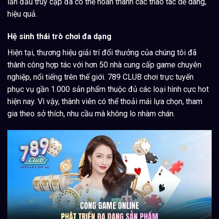
lần đầu truy cập đã có thể hoàn thành các thao tác dễ dàng,
hiệu quả.
Hệ sinh thái trò chơi đa dạng
Hiện tại, thương hiệu giải trí đổi thưởng của chúng tôi đã
thành công hợp tác với hơn 50 nhà cung cấp game chuyên
nghiệp, nổi tiếng trên thế giới. 789 CLUB chơi trực tuyến
phục vụ gần 1.000 sản phẩm thuộc đủ các loại hình cực hot
hiện nay. Vì vậy, thành viên có thể thoải mái lựa chọn, tham
gia theo sở thích, nhu cầu mà không lo nhàm chán.