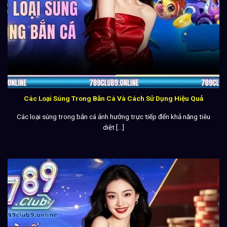
Các Loại Súng Trong Bắn Cá Và Cách Sử Dụng Hiệu Quả
Các loại súng trong bắn cá ảnh hưởng trực tiếp đến khả năng tiêu
diệt [...]