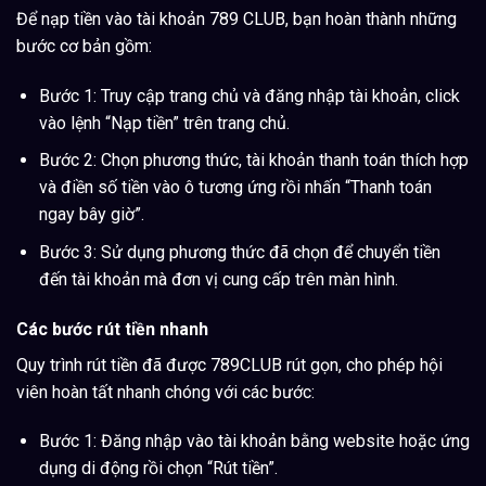
Để nạp tiền vào tài khoản 789 CLUB, bạn hoàn thành những
bước cơ bản gồm:
Bước 1: Truy cập trang chủ và đăng nhập tài khoản, click
vào lệnh “Nạp tiền” trên trang chủ.
Bước 2: Chọn phương thức, tài khoản thanh toán thích hợp
và điền số tiền vào ô tương ứng rồi nhấn “Thanh toán
ngay bây giờ”.
Bước 3: Sử dụng phương thức đã chọn để chuyển tiền
đến tài khoản mà đơn vị cung cấp trên màn hình.
Các bước rút tiền nhanh
Quy trình rút tiền đã được 789CLUB rút gọn, cho phép hội
viên hoàn tất nhanh chóng với các bước:
Bước 1: Đăng nhập vào tài khoản bằng website hoặc ứng
dụng di động rồi chọn “Rút tiền”.