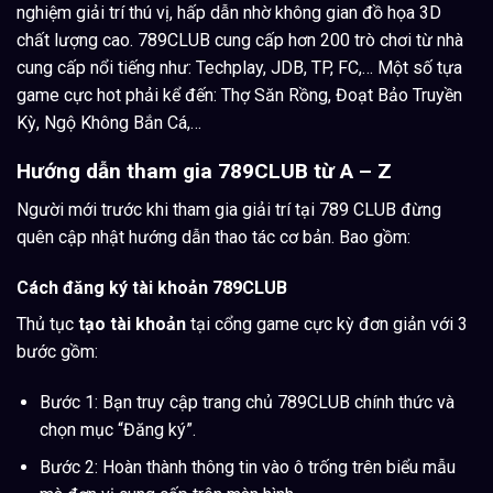
nghiệm giải trí thú vị, hấp dẫn nhờ không gian đồ họa 3D
chất lượng cao. 789CLUB cung cấp hơn 200 trò chơi từ nhà
cung cấp nổi tiếng như: Techplay, JDB, TP, FC,… Một số tựa
game cực hot phải kể đến: Thợ Săn Rồng, Đoạt Bảo Truyền
Kỳ, Ngộ Không Bắn Cá,…
Hướng dẫn tham gia 789CLUB từ A – Z
Người mới trước khi tham gia giải trí tại 789 CLUB đừng
quên cập nhật hướng dẫn thao tác cơ bản. Bao gồm:
Cách đăng ký tài khoản 789CLUB
Thủ tục
tạo tài khoản
tại cổng game cực kỳ đơn giản với 3
bước gồm:
Bước 1: Bạn truy cập trang chủ 789CLUB chính thức và
chọn mục “Đăng ký”.
Bước 2: Hoàn thành thông tin vào ô trống trên biểu mẫu