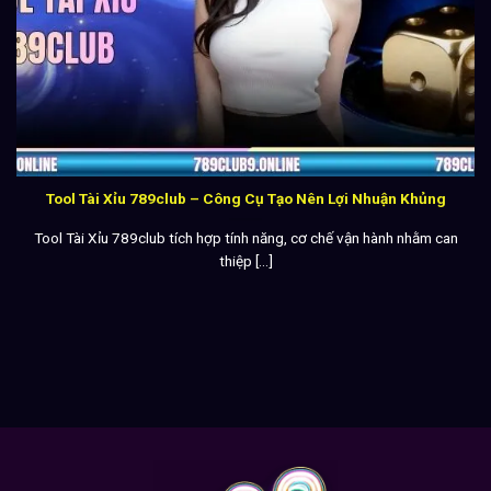
Tool Tài Xỉu 789club – Công Cụ Tạo Nên Lợi Nhuận Khủng
Tool Tài Xỉu 789club tích hợp tính năng, cơ chế vận hành nhằm can
thiệp [...]