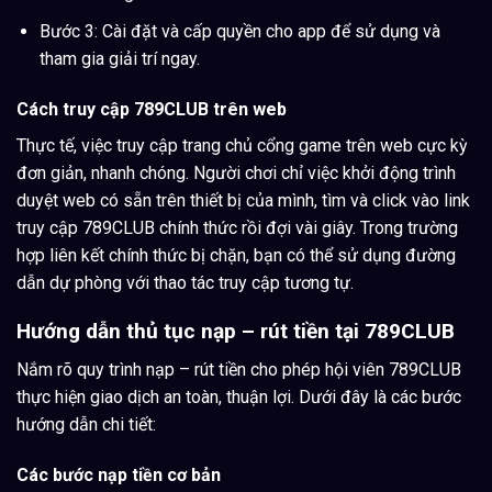
Bước 3: Cài đặt và cấp quyền cho app để sử dụng và
tham gia giải trí ngay.
Cách truy cập 789CLUB trên web
Thực tế, việc truy cập trang chủ cổng game trên web cực kỳ
đơn giản, nhanh chóng. Người chơi chỉ việc khởi động trình
duyệt web có sẵn trên thiết bị của mình, tìm và click vào link
truy cập 789CLUB chính thức rồi đợi vài giây. Trong trường
hợp liên kết chính thức bị chặn, bạn có thể sử dụng đường
dẫn dự phòng với thao tác truy cập tương tự.
Hướng dẫn thủ tục nạp – rút tiền tại 789CLUB
Nắm rõ quy trình nạp – rút tiền cho phép hội viên 789CLUB
thực hiện giao dịch an toàn, thuận lợi. Dưới đây là các bước
hướng dẫn chi tiết:
Các bước nạp tiền cơ bản