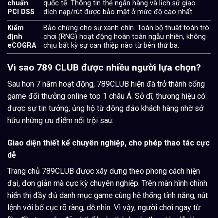
chuẩn
quốc tế. Thông tin thẻ ngân hàng và lịch sử giao
PCI DSS
dịch nạp/rút được bảo mật ở mức độ cao nhất.
Kiểm
Bảo chứng cho sự xanh chín. Toàn bộ thuật toán trò
định
chơi (RNG) hoạt động hoàn toàn ngẫu nhiên, không
eCOGRA
chịu bất kỳ sự can thiệp nào từ bên thứ ba.
Vì sao 789 CLUB được nhiều người lựa chọn?
Sau hơn 7 năm hoạt động, 789CLUB hiện đã trở thành cổng
game đổi thưởng online top 1 châu Á. Sở dĩ, thương hiệu có
được sự tin tưởng, ủng hộ từ đông đảo khách hàng nhờ sở
hữu những ưu điểm nổi trội sau:
Giao diện thiết kế chuyên nghiệp, cho phép thao tác cực
dễ
Trang chủ 789CLUB được xây dựng theo phong cách hiện
đại, đơn giản mà cực kỳ chuyên nghiệp. Trên màn hình chỉnh
hiển thị đầy đủ danh mục game cùng hệ thống tính năng, nút
lệnh với bố cục rõ ràng, dễ nhìn. Vì vậy, người chơi ngay từ