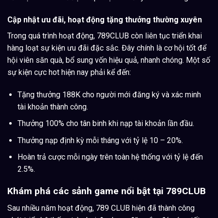
Cập nhật ưu đãi, hoạt động tặng thưởng thường xuyên
Trong quá trình hoạt động, 789CLUB còn liên tục triển khai
hàng loạt sự kiện ưu đãi đặc sắc. Đây chính là cơ hội tốt để
hội viên săn quà, bổ sung vốn hiệu quả, nhanh chóng. Một số
sự kiện cực hot hiện nay phải kể đến:
Tặng thưởng 188K cho người mới đăng ký và xác minh
tài khoản thành công.
Thưởng 100% cho tân binh khi nạp tài khoản lần đầu.
Thưởng nạp định kỳ mỗi tháng với tỷ lệ 10 – 20%.
Hoàn trả cược mỗi ngày trên toàn hệ thống với tỷ lệ đến
2.5%.
Khám phá các sảnh game nổi bật tại 789CLUB
Sau nhiều năm hoạt động, 789 CLUB hiện đã thành công